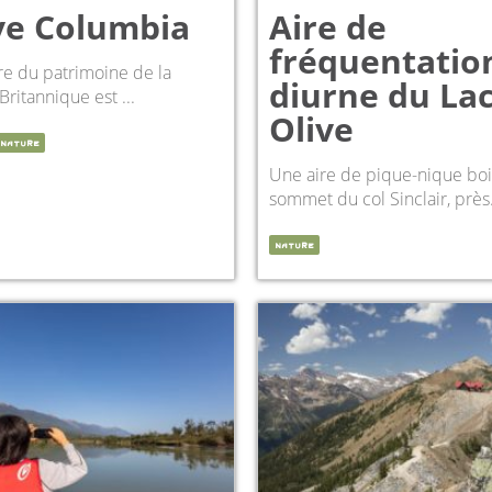
ve Columbia
Aire de
fréquentatio
ère du patrimoine de la
diurne du Lac
ritannique est ...
Olive
NATURE
Une aire de pique-nique bo
sommet du col Sinclair, près.
NATURE