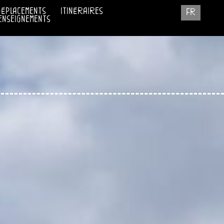
déplacements
itinéraires
fr
enseignements