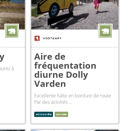
KOOTENAY
y
Aire de
fréquentation
ourez à
diurne Dolly
Varden
Excellente halte en bordure de route.
Par des activités ...
ACTIVITÉS
NATURE