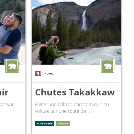
YOHO
ir
Chutes Takakkaw
 canyon
Faites une balade panoramique en
voiture sur une route de ...
ACTIVITÉS
NATURE