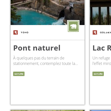
YOHO
GOLDE
Pont naturel
Lac 
À quelques pas du terrain de
Un refuge
stationnement, contemplez toute la...
l’effet miro
NATURE
NATURE