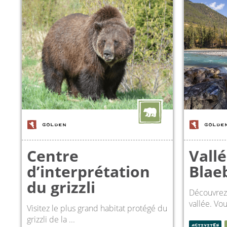
GOLDEN
GOLDE
Centre
Vallé
d’interprétation
Blae
du grizzli
Découvrez 
vallée. Vou
Visitez le plus grand habitat protégé du
grizzli de la ...
ACTIVITÉS