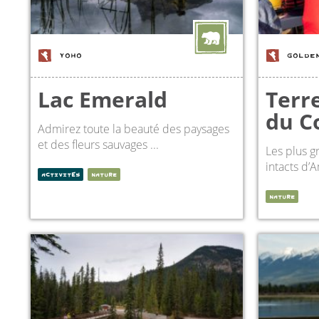
YOHO
GOLDE
Lac Emerald
Terr
du C
Admirez toute la beauté des paysages
et des fleurs sauvages ...
Les plus g
intacts d’
ACTIVITÉS
NATURE
NATURE