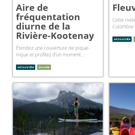
Aire de
Fleu
fréquentation
Cette rivi
diurne de la
Colombie-B
Rivière-Kootenay
ACTIVITÉS
Étendez une couverture de pique-
nique et profitez d’un moment...
ACTIVITÉS
NATURE