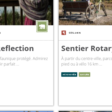
N
GOLDEN
Reflection
Sentier Rotar
 faunique protégé. Admirez
À partir du centre-ville, parc
ir parfait ...
pied ou à vélo 16 km ...
ACTIVITÉS
NATURE