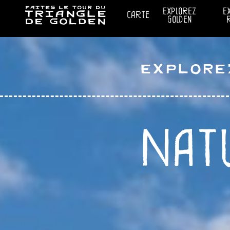
explorez
e
carte
golden
Explore
Nat