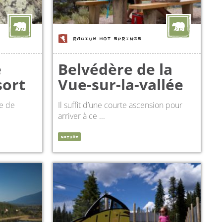
RADIUM HOT SPRINGS
e
Belvédère de la
sort
Vue-sur-la-vallée
re de
Il suffit d’une courte ascension pour
arriver à ce ...
NATURE