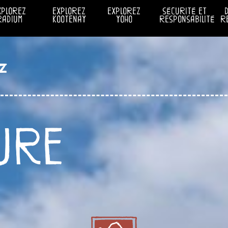
xplorez
explorez
explorez
sécurité et
radium
kootenay
yoho
responsabilité
r
z
ure