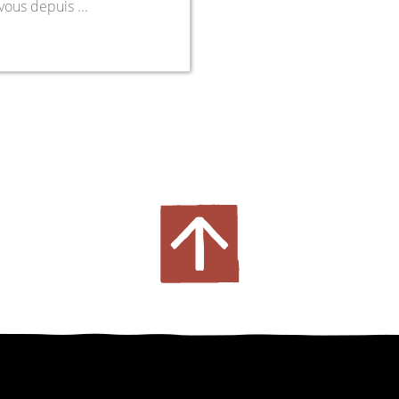
 vous depuis ...
fr