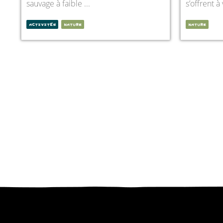
sauvage à faible ...
s’offrent à
ACTIVITÉS
NATURE
NATURE