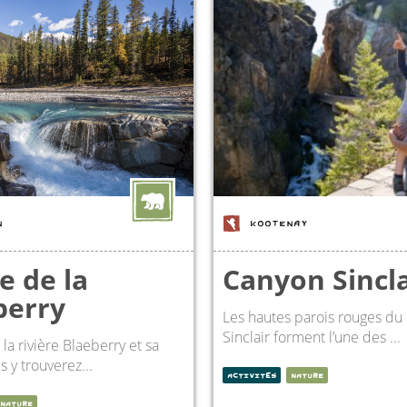
N
KOOTENAY
e de la
Canyon Sincla
berry
Les hautes parois rouges du
Sinclair forment l’une des ...
la rivière Blaeberry et sa
s y trouverez...
ACTIVITÉS
NATURE
NATURE