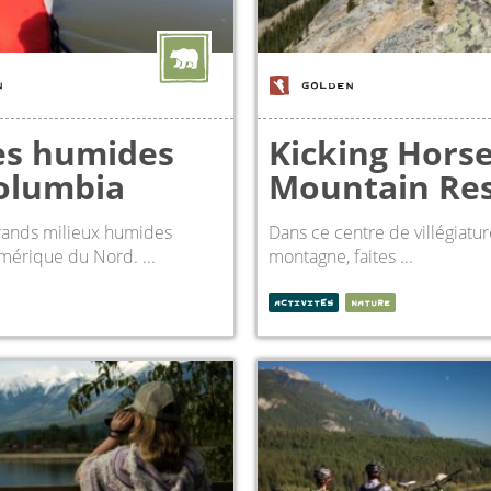
N
GOLDEN
es humides
Kicking Hors
olumbia
Mountain Re
rands milieux humides
Dans ce centre de villégiatu
Amérique du Nord. ...
montagne, faites ...
ACTIVITÉS
NATURE