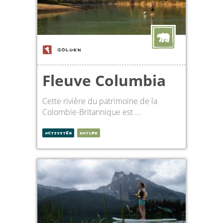
GOLDEN
Fleuve Columbia
Cette rivière du patrimoine de la
Colombie-Britannique est ...
ACTIVITÉS
NATURE