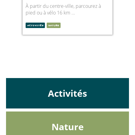
À partir du centre-ville, parcourez à
pied ou à vélo 16 km ...
ACTIVITÉS
NATURE
fr
Activités
Nature