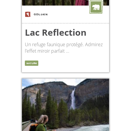
GOLDEN
Lac Reflection
Un refuge faunique protégé. Admirez
l’effet miroir parfait ...
NATURE