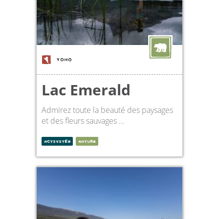
YOHO
Lac Emerald
Admirez toute la beauté des paysages
et des fleurs sauvages ...
ACTIVITÉS
NATURE