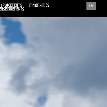
déplacements
itinéraires
fr
enseignements