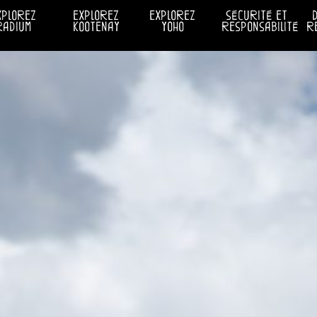
xplorez
explorez
explorez
sécurité et
radium
kootenay
yoho
responsabilité
r