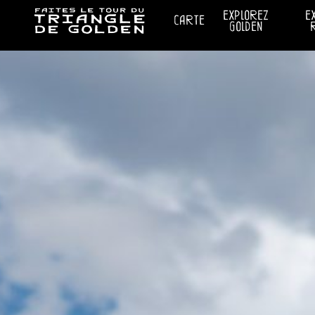
explorez
e
carte
golden